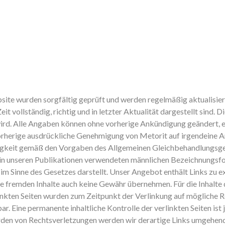
bsite wurden sorgfältig geprüft und werden regelmäßig aktualisie
vollständig, richtig und in letzter Aktualität dargestellt sind. Di
 wird. Alle Angaben können ohne vorherige Ankündigung geändert, 
vorherige ausdrückliche Genehmigung von Metorit auf irgendeine Ar
tigkeit gemäß den Vorgaben des Allgemeinen Gleichbehandlungsg
nd in unseren Publikationen verwendeten männlichen Bezeichnungs
im Sinne des Gesetzes darstellt. Unser Angebot enthält Links zu ex
e fremden Inhalte auch keine Gewähr übernehmen. Für die Inhalte de
linkten Seiten wurden zum Zeitpunkt der Verlinkung auf mögliche 
r. Eine permanente inhaltliche Kontrolle der verlinkten Seiten is
den von Rechtsverletzungen werden wir derartige Links umgehend