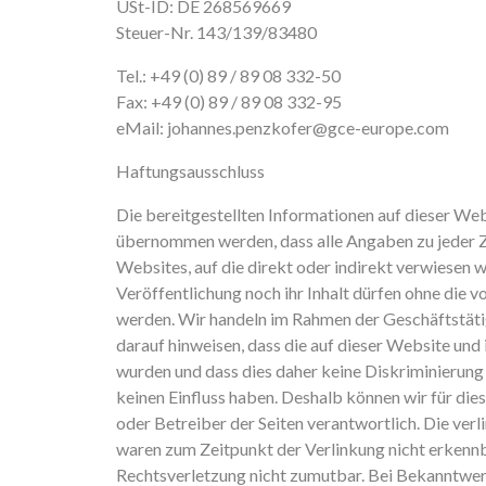
USt-ID: DE 268569669
Steuer-Nr. 143/139/83480
Tel.: +49 (0) 89 / 89 08 332-50
Fax: +49 (0) 89 / 89 08 332-95
eMail: johannes.penzkofer@gce-europe.com
Haftungsausschluss
Die bereitgestellten Informationen auf dieser We
übernommen werden, dass alle Angaben zu jeder Zeit 
Websites, auf die direkt oder indirekt verwiesen
Veröffentlichung noch ihr Inhalt dürfen ohne die 
werden. Wir handeln im Rahmen der Geschäftstä
darauf hinweisen, dass die auf dieser Website u
wurden und dass dies daher keine Diskriminierung 
keinen Einfluss haben. Deshalb können wir für dies
oder Betreiber der Seiten verantwortlich. Die ver
waren zum Zeitpunkt der Verlinkung nicht erkennba
Rechtsverletzung nicht zumutbar. Bei Bekanntwer